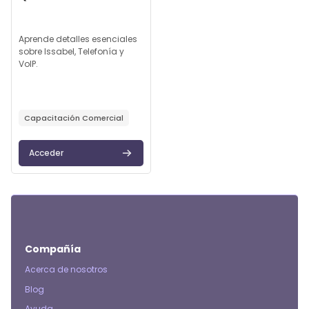
Texto del resumen del curso:
Aprende detalles esenciales
sobre Issabel, Telefonía y
VoIP.
Capacitación Comercial
Acceder
Compañía
Acerca de nosotros
Blog
Ayuda